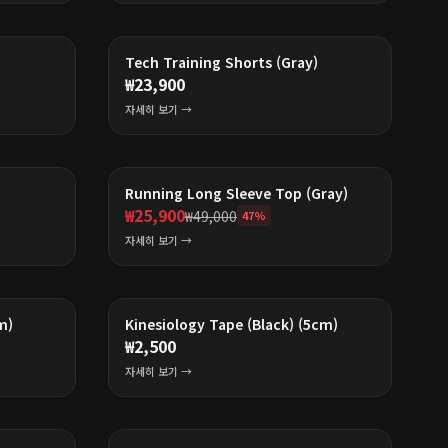
Tech Training Shorts (Gray)
₩
23,900
자세히 보기 →
BEST
Running Long Sleeve Top (Gray)
₩
25,900
₩
49,000
47
%
자세히 보기 →
m)
Kinesiology Tape (Black) (5cm)
₩
2,500
자세히 보기 →