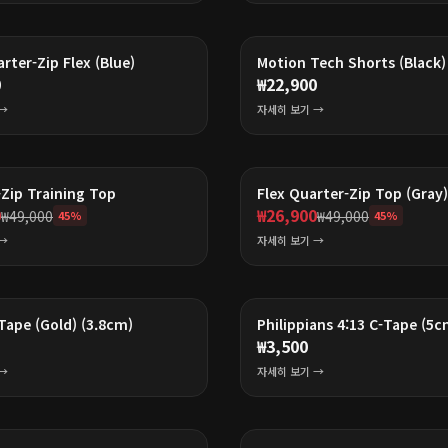
rter-Zip Flex (Blue)
Motion Tech Shorts (Black)
0
₩
22,900
→
자세히 보기 →
BEST
Zip Training Top
Flex Quarter-Zip Top (Gray)
0
₩
26,900
₩
49,000
₩
49,000
45
%
45
%
→
자세히 보기 →
Tape (Gold) (3.8cm)
Philippians 4:13 C-Tape (5c
₩
3,500
→
자세히 보기 →