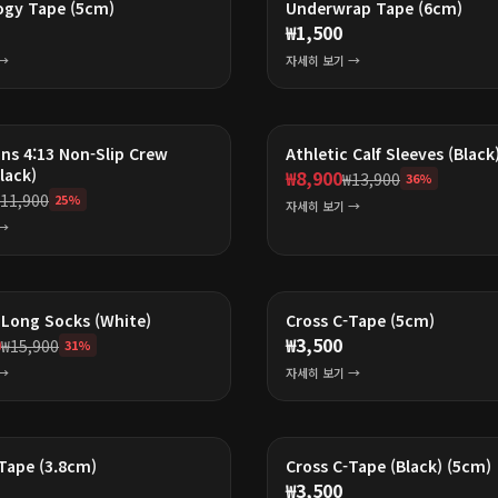
ogy Tape (5cm)
Underwrap Tape (6cm)
₩
1,500
→
자세히 보기 →
ans 4:13 Non-Slip Crew
Athletic Calf Sleeves (Black
lack)
₩
8,900
₩
13,900
36
%
11,900
25
%
자세히 보기 →
→
 Long Socks (White)
Cross C-Tape (5cm)
0
₩
3,500
₩
15,900
31
%
→
자세히 보기 →
Tape (3.8cm)
Cross C-Tape (Black) (5cm)
₩
3,500