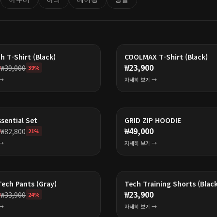
h T-Shirt (Black)
COOLMAX T-Shirt (Black)
0
₩
23,900
₩
39,000
39
%
→
자세히 보기 →
sential Set
GRID ZIP HOODIE
0
₩
49,000
₩
82,800
21
%
→
자세히 보기 →
ech Pants (Gray)
Tech Training Shorts (Black
0
₩
23,900
₩
33,900
24
%
→
자세히 보기 →