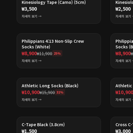
Kinesiology Tape (Camo) (5cm)
Kinesiol
₩
3,500
₩
2,500
자세히 보기 →
자세히 보기 
Philippians 4:13 Non-Slip Crew
Philippi
Socks (White)
Socks (B
₩
8,900
₩
8,900
₩
11,900
₩
25
%
자세히 보기 →
자세히 보기 
Athletic Long Socks (Black)
Athletic
₩
10,900
₩
10,90
₩
15,900
31
%
자세히 보기 →
자세히 보기 
C-Tape Black (3.8cm)
Cross C-
₩
1,500
₩
3,000